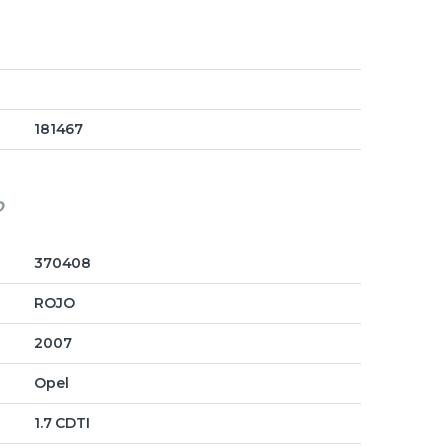
181467
o
370408
ROJO
2007
Opel
1.7 CDTI