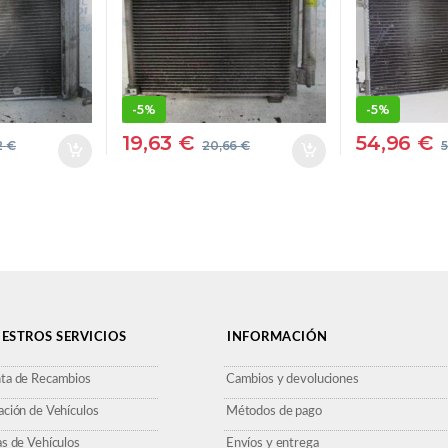
ACONDICIONADO
[1,6 LTR.
PROV
CONDENSADOR
CDTI DPF
OPT. LVL
IONADO
#PROV#
ADOR
B16DTH
-
5%
-
5%
OV 2333
19,63
€
54,96
€
2
€
20,66
€
AZULAD
ACONDI
CONDEN
ESTROS SERVICIOS
INFORMACIÓN
ta de Recambios
Cambios y devoluciones
ación de Vehículos
Métodos de pago
as de Vehículos
Envíos y entrega