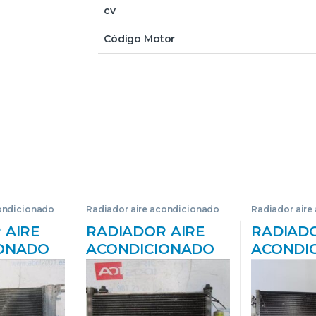
cv
Código Motor
condicionado
Radiador aire acondicionado
Radiador aire
 AIRE
RADIADOR AIRE
RADIADO
IONADO
ACONDICIONADO
ACONDI
RA H
OPEL AGILA (2000-
OPEL ZA
2004->)
>) 1.3 CDTI Z 13 DT
TOURER (
-Z17DTR
Z13DT AZUL
1.6 EXC