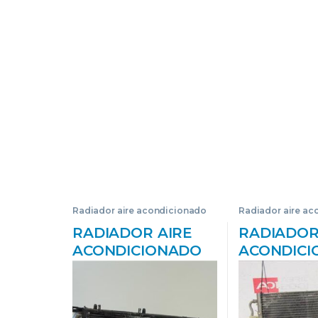
Radiador aire acondicionado
Radiador aire a
RADIADOR AIRE
RADIADOR
ACONDICIONADO
ACONDIC
OPEL TIGRA TWIN
OPEL AST
TOP (2004->) 1.3
BERLINA (
CDTI Z 13 DT Z13DT
1.7 CDTI D