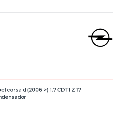
orsa d (2006->) 1.7 CDTI Z 17
ndensador