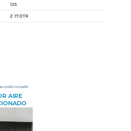
125
Z 17 DTR
 acondicionado
R AIRE
CIONADO
FIRA C
09.2011->)
ELLENCE