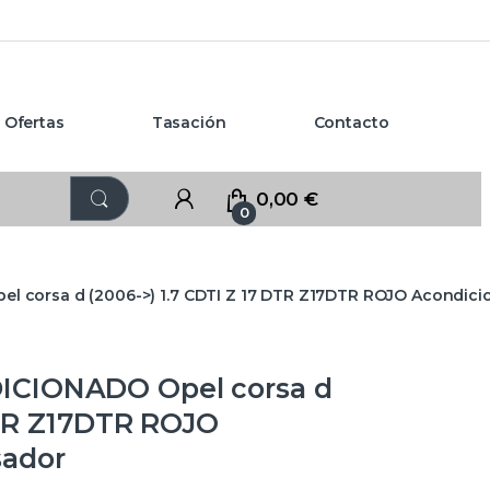
Ofertas
Tasación
Contacto
0,00
€
0
 corsa d (2006->) 1.7 CDTI Z 17 DTR Z17DTR ROJO Acondic
CIONADO Opel corsa d
DTR Z17DTR ROJO
sador