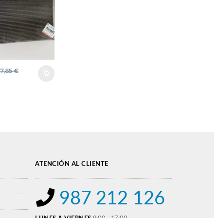
 – 100 KW
] B 16 DTH
 –
OPTLVLPR
3680 GRIS
57,85
€
O
CIONADO
SADOR
ATENCIÓN AL CLIENTE
987 212 126