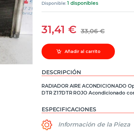
1 disponibles
Disponible:
31,41
€
33,06
€
Añadir al carrito
DESCRIPCIÓN
RADIADOR AIRE ACONDICIONADO Opel c
DTR Z17DTR ROJO Acondicionado co
ESPECIFICACIONES
Información de la Pieza