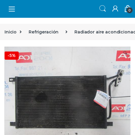
Skip to navigation
Skip to content
0
Inicio
Refrigeración
Radiador aire acondiciona
🔍
-
5%