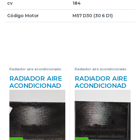
cv
184
Código Motor
M57 D30 (30 6 D1)
Radiador aire acondicionado
Radiador aire acondicionado
RADIADOR AIRE
RADIADOR AIRE
ACONDICIONAD
ACONDICIONAD
O BMW SERIE 5
O BMW SERIE 5
TOURING (E61)
BERLINA (E60)
(2004->) 3.0 530D
(2003->) 3.0 530I
[3,0 LTR. – 160
[3,0 LTR. – 190
KW
KW CAT (N52)]
TURBODIESEL
G/N52B30A –
CAT] 306 D2 –
#PROV#