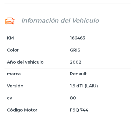
Información del Vehículo
KM
166463
Color
GRIS
Año del vehículo
2002
marca
Renault
Versión
1.9 dTi (LA1U)
cv
80
Código Motor
F9Q 744