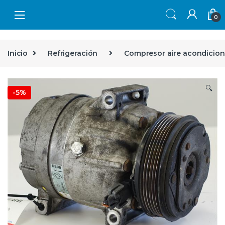
Skip to navigation
Skip to content
0
Inicio
Refrigeración
Compresor aire acondicio
🔍
-
5%