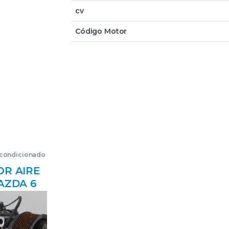
cv
Código Motor
acondicionado
R AIRE
AZDA 6
GG)
0 DI D/RF