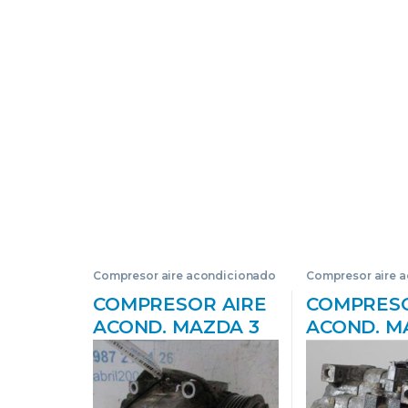
Compresor aire acondicionado
Compresor aire 
COMPRESOR AIRE
COMPRESO
ACOND. MAZDA 3
ACOND. M
BERLINA (BL)
BERLINA (
(2009->) 1.6 ACTIVE
(2002->) 2.
[1,6 LTR. – 80 KW
– #PROV#