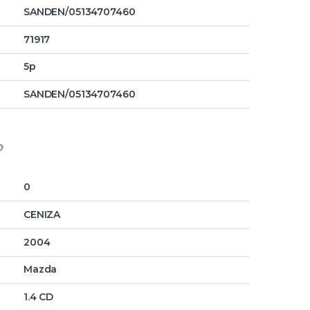
SANDEN/05134707460
71917
5p
SANDEN/05134707460
o
0
CENIZA
2004
Mazda
1.4 CD