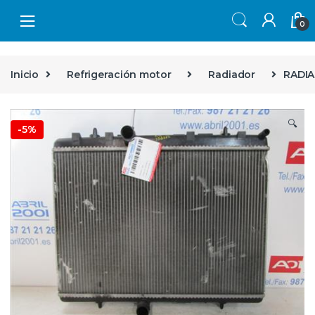
Skip to navigation
Skip to content
0
Inicio
Refrigeración motor
Radiador
RADIA
🔍
-
5%