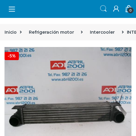
Skip to navigation
Skip to content
0
Inicio
Refrigeración motor
Intercooler
INT
🔍
-
5%