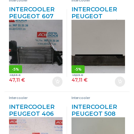
Intercooler
Intercooler
INTERCOOLER
INTERCOOLER
PEUGEOT 607
PEUGEOT
(S1)(12.2000-
BOXER FURGÓN
>12.2004) 2.2 HDI
2.2 HDI 120 4HU
4HX
1347700080
(DW12TED4/FAP)
BLANCO
4HX(DW12TED4
FAP) GRIS
-
5%
-
5%
49,59
€
49,59
€
47,11
€
47,11
€
Intercooler
Intercooler
INTERCOOLER
INTERCOOLER
PEUGEOT 406
PEUGEOT 508
BERLINA (S1/S2)
SW (10.2010->)
(08.1995->) 2.2
2.0 ALLURE [2,0