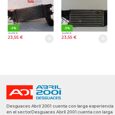
HDI 4HX
LTR. – 120 KW
(DW12TED4/FAP)
16V HDI FAP]
4HX(DW12TED4
RH02 – #PROV#
FAP) GRIS
RH02PROV
BLANCO
-
5%
-
5%
24,79
€
24,79
€
23,55
€
23,55
€
Desguaces Abril 2001 cuenta con larga experiencia
en el sectorDesguaces Abril 2001 cuenta con larga