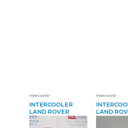
Intercooler
Intercooler
INTERCOOLER
INTERCOO
LAND ROVER
LAND RO
DISCOVERY II (LJ,
RANGE R
LT) 2.5 TD5 10P | ##
SPORT (01.