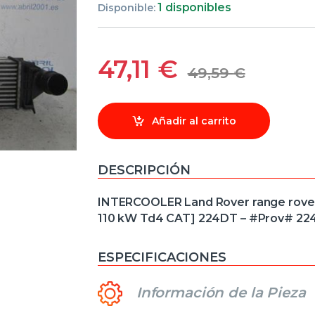
1 disponibles
Disponible:
47,11
€
49,59
€
Añadir al carrito
DESCRIPCIÓN
INTERCOOLER Land Rover range rover e
110 kW Td4 CAT] 224DT – #Prov# 2
ESPECIFICACIONES
Información de la Pieza