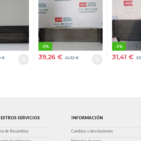
D-276DT
224DT GRIS
#PROV#
D10PPRO
ROV
ENSO
-
5%
-
5%
39,26
€
31,41
€
9
€
41,32
€
33
ESTROS SERVICIOS
INFORMACIÓN
ta de Recambios
Cambios y devoluciones