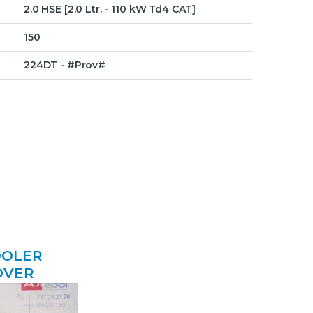
2.0 HSE [2,0 Ltr. - 110 kW Td4 CAT]
150
224DT - #Prov#
OOLER
OVER
Y II (LJ,
D5 D-10 P –