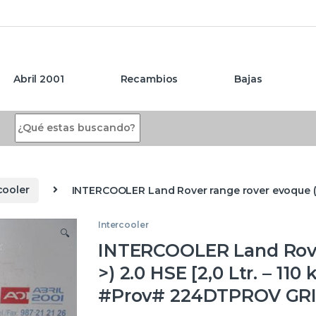
Abril 2001
Recambios
Bajas
Search for:
cooler
INTERCOOLER Land Rover range rover evoque (2
Intercooler
🔍
INTERCOOLER Land Rover
>) 2.0 HSE [2,0 Ltr. – 1
#Prov# 224DTPROV GR