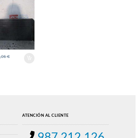
V GRIS
,06
€
ATENCIÓN AL CLIENTE
987 212 126