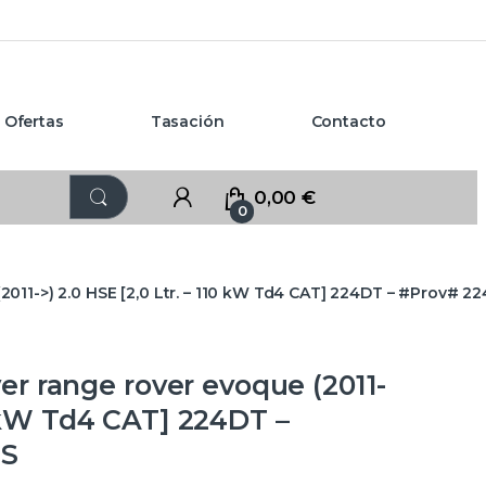
Ofertas
Tasación
Contacto
0,00
€
0
011->) 2.0 HSE [2,0 Ltr. – 110 kW Td4 CAT] 224DT – #Prov# 
 range rover evoque (2011-
10 kW Td4 CAT] 224DT –
IS