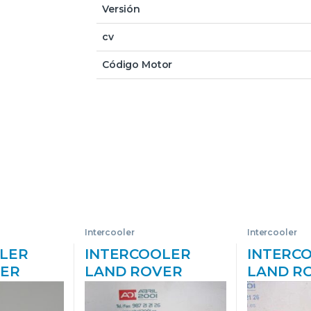
Versión
cv
Código Motor
Intercooler
Intercooler
LER
INTERCOOLER
INTERC
VER
LAND ROVER
LAND R
OVER
FREELANDER (LR2)
DISCOVER
2005->)
(2007->) 2.2 TD4
LT) 2.5 T