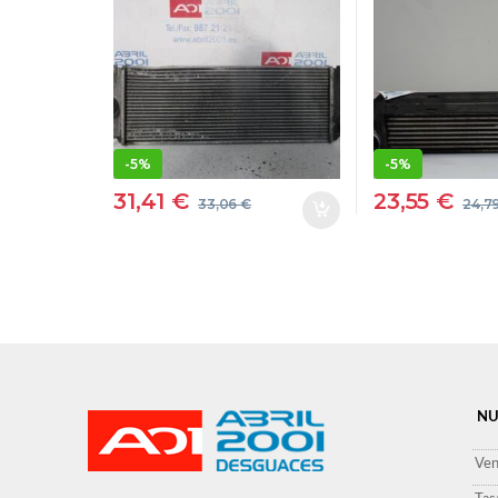
PROVISIONAL ## |
2.7 TDVM 
– #PROV#
– #PROV#
10P|PROVISIONAL|
D276DTP
PROV PLATA
NEGRO D
-
5%
-
5%
31,41
€
23,55
€
33,06
€
24,7
NU
Ven