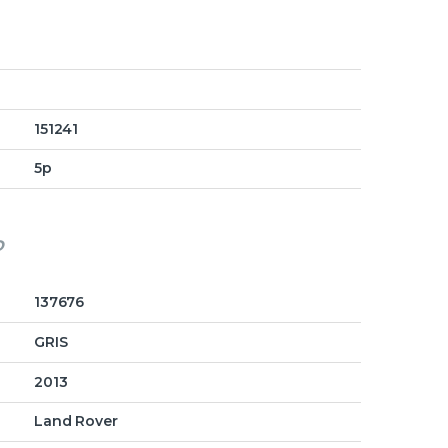
151241
5p
o
137676
GRIS
2013
Land Rover