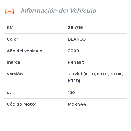
Información del Vehículo
KM
284718
Color
BLANCO
Año del vehículo
2009
marca
Renault
Versión
2.0 dCi (KT01, KT0E, KT0K,
KT1D)
cv
150
Código Motor
M9R 744