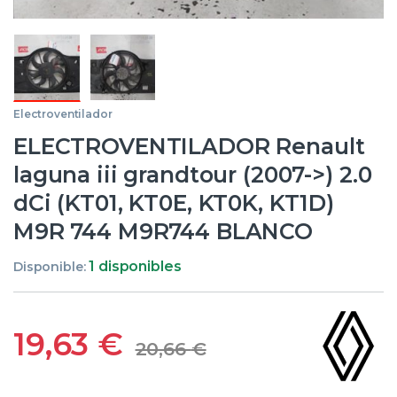
Electroventilador
ELECTROVENTILADOR Renault
laguna iii grandtour (2007->) 2.0
dCi (KT01, KT0E, KT0K, KT1D)
M9R 744 M9R744 BLANCO
1 disponibles
Disponible:
19,63
€
20,66
€