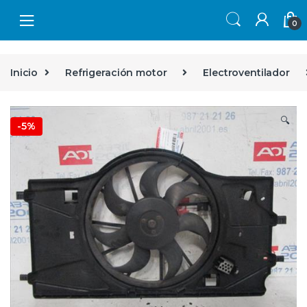
Skip to navigation
Skip to content
0
Inicio
Refrigeración motor
Electroventilador
🔍
-
5%