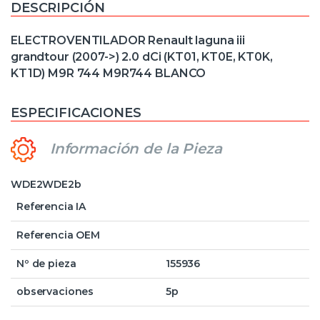
DESCRIPCIÓN
ELECTROVENTILADOR Renault laguna iii
grandtour (2007->) 2.0 dCi (KT01, KT0E, KT0K,
KT1D) M9R 744 M9R744 BLANCO
ESPECIFICACIONES
Información de la Pieza
WDE2WDE2b
Referencia IA
Referencia OEM
Nº de pieza
155936
observaciones
5p