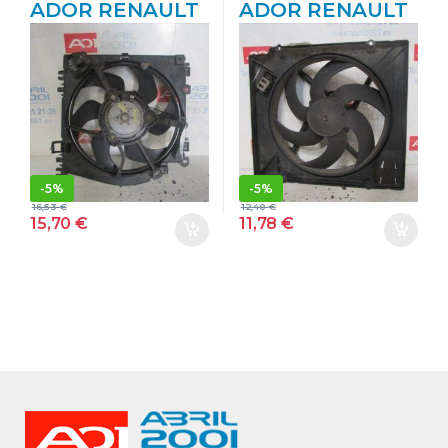
ADOR RENAULT
ADOR RENAULT
MODUS I (2004-
MEGANE I
>) 1.5 DCI (FP0D,
CLASSIC (LA0)
JP0D) D/ K9K J7
(1996->) 1.9 D
– #PROV#
(LA0A, LA0U) D-
DK9KJ7PROV
F8Q – #PROV#
AZUL
DF8QPROV GRIS
-
5%
-
5%
16,53
€
12,40
€
15,70
€
11,78
€