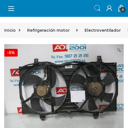
Skip to navigation
Skip to content
0
Inicio
Refrigeración motor
Electroventilador
🔍
-
5%