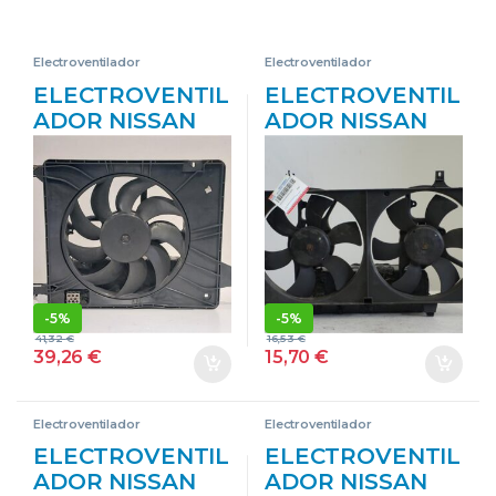
Electroventilador
Electroventilador
ELECTROVENTIL
ELECTROVENTIL
ADOR NISSAN
ADOR NISSAN
QASHQAI (J10)
PRIMERA
(01.2007->) 1.5
HATCHBACK
TEKNA [1,5 LTR. –
(P12) 2.2 DI YD22
78 KW DCI
– #PROV#
TURBODIESEL
YD22PROV GRIS
CAT] D-K9K
EUR04 –
-
5%
-
5%
#PROV#
41,32
€
16,53
€
DK9KEUR04PRO
39,26
€
15,70
€
V B200 GRIS
Electroventilador
Electroventilador
ELECTROVENTIL
ELECTROVENTIL
ADOR NISSAN
ADOR NISSAN