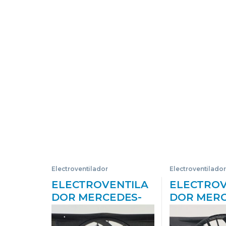
Electroventilador
Electroventilador
ELECTROVENTILA
ELECTROV
DOR MERCEDES-
DOR MERC
BENZ CLASE E (BM
BENZ CLS 
211) BERLINA
(06.2004->)