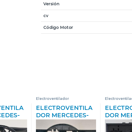
Versión
cv
Código Motor
Electroventilador
Electroventila
ENTILA
ELECTROVENTILA
ELECTR
EDES-
DOR MERCEDES-
DOR ME
(BM 219)
BENZ CLASE C (BM
BENZ VI
 3.5 350
203) SPORTCOUPE
FURGÓN (