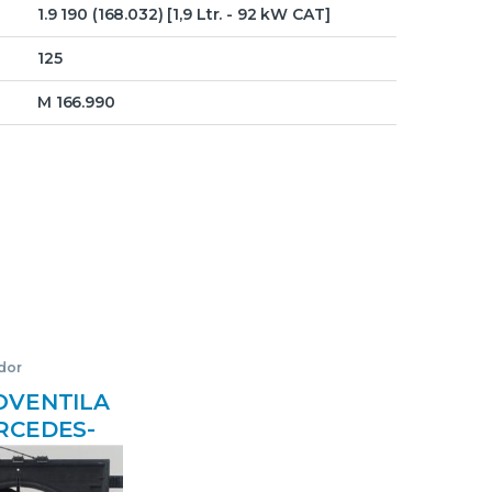
1.9 190 (168.032) [1,9 Ltr. - 92 kW CAT]
125
M 166.990
dor
OVENTILA
RCEDES-
TO
638) 2.2