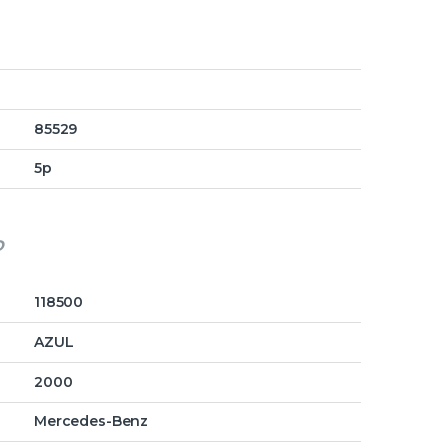
85529
5p
o
118500
AZUL
2000
Mercedes-Benz