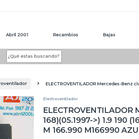
Abril 2001
Recambios
Bajas
Search for:
roventilador
ELECTROVENTILADOR Mercedes-Benz clase a
Electroventilador
🔍
ELECTROVENTILADOR Me
168)(05.1997->) 1.9 190 (1
M 166.990 M166990 AZU