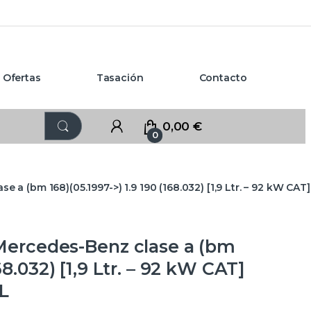
Ofertas
Tasación
Contacto
0,00
€
0
 (bm 168)(05.1997->) 1.9 190 (168.032) [1,9 Ltr. – 92 kW CA
rcedes-Benz clase a (bm
68.032) [1,9 Ltr. – 92 kW CAT]
L