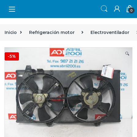
Skip to navigation
Skip to content
0
Inicio
Refrigeración motor
Electroventilador
🔍
-
5%