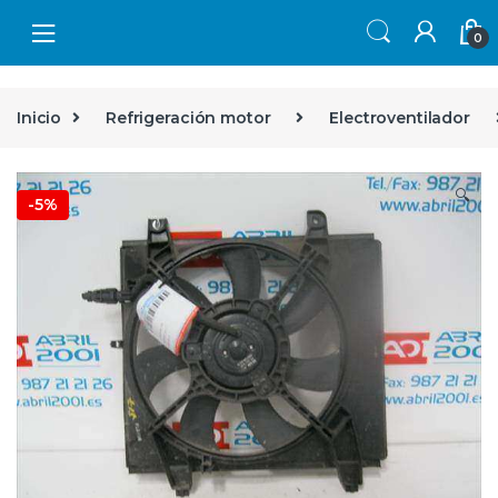
Skip to navigation
Skip to content
0
Inicio
Refrigeración motor
Electroventilador
🔍
-
5%