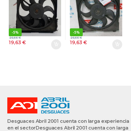
4X4 [2,7 LTR. –
G4JS-G G4JSG
127 KW V6 CAT]
GRIS
G6BA-G G6BAG
GRIS
-
5%
-
5%
20,66
€
20,66
€
19,63
€
19,63
€
Desguaces Abril 2001 cuenta con larga experiencia
en el sectorDesguaces Abril 2001 cuenta con larga