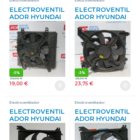
Electroventilador
Electroventilador
ELECTROVENTIL
ELECTROVENTIL
ADOR HYUNDAI
ADOR HYUNDAI
MATRIX (FC)
ELANTRA (XD)
(2001->) 1.5 CRDI
(2000->) 2.0 CRDI
D3-EA D3EA
D4EA GRIS
VERDE
-
5%
-
5%
20,00
€
25,00
€
19,00
€
23,75
€
Electroventilador
Electroventilador
ELECTROVENTIL
ELECTROVENTIL
ADOR HYUNDAI
ADOR HYUNDAI
SANTA FE (SM)
SANTA FE (SM)
(2001->) 2.7 GLS
(2001->) 2.4 16V