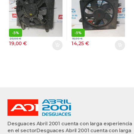
D3-EA D3EA
GRIS PLATA
VERDE
-
5%
-
5%
20,00
€
15,00
€
19,00
€
14,25
€
Desguaces Abril 2001 cuenta con larga experiencia
en el sectorDesguaces Abril 2001 cuenta con larga