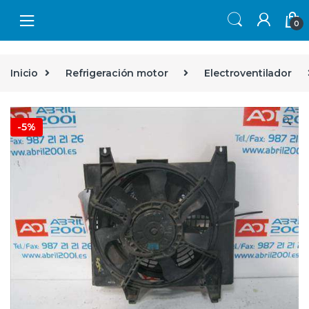
Skip to navigation
Skip to content
0
Inicio
Refrigeración motor
Electroventilador
🔍
-
5%