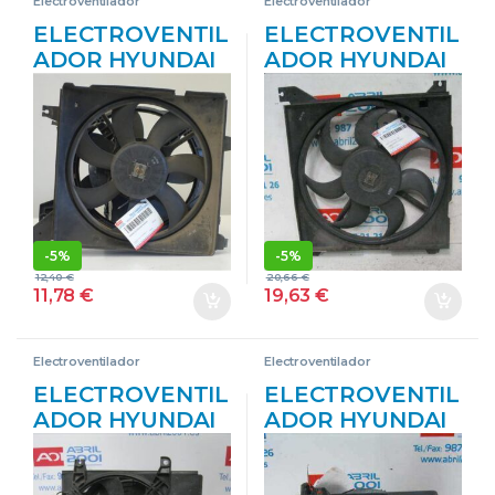
Electroventilador
Electroventilador
ELECTROVENTIL
ELECTROVENTIL
ADOR HYUNDAI
ADOR HYUNDAI
COUPE (GK)
SANTA FE (SM)
(2002->) 1.6 16V
(2001->) 2.4 16V
G4ED-G G4EDG
G4JS-G G4JSG
GRIS
GRIS
-
5%
-
5%
12,40
€
20,66
€
11,78
€
19,63
€
Electroventilador
Electroventilador
ELECTROVENTIL
ELECTROVENTIL
ADOR HYUNDAI
ADOR HYUNDAI
MATRIX (FC)
COUPE (J2)(1996-
(2001->) 1.5 CRDI
>) 1.6 16V G4GR