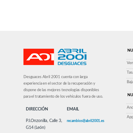
NU
Ven
Tas
Desguaces Abril 2001 cuenta con larga
Baj
experiencia en el sector de la recuperación y
dispone de las mejores tecnologías disponibles
NU
para el tratamiento de los vehículos fuera de uso.
And
DIRECCIÓN
EMAIL
App
P.I.Onzonilla, Calle 3,
recambios@abril2001.es
G14 (León)