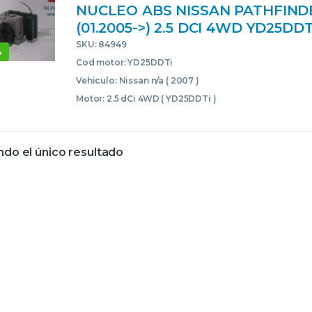
NUCLEO ABS NISSAN PATHFINDE
(01.2005->) 2.5 DCI 4WD YD25DD
AZUL MODULADOR
SKU: 84949
%
Cod motor: YD25DDTi
Vehiculo: Nissan n/a ( 2007 )
Motor: 2.5 dCi 4WD ( YD25DDTi )
do el único resultado