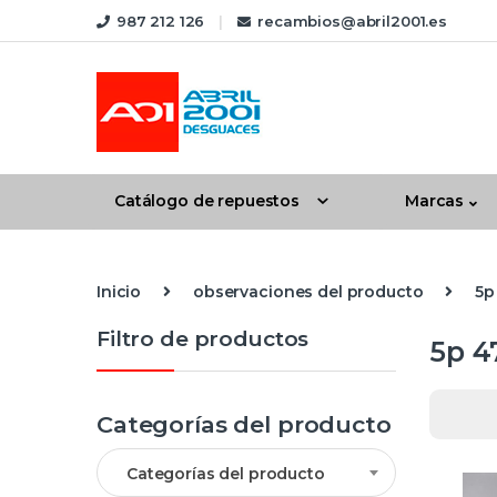
Skip to navigation
Skip to content
987 212 126
recambios@abril2001.es
Catálogo de repuestos
Marcas
Inicio
observaciones del producto
5p
Filtro de productos
5p 4
Categorías del producto
Categorías del producto