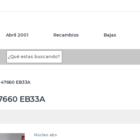
Abril 2001
Recambios
Bajas
Search for:
 47660 EB33A
7660 EB33A
Núcleo abs