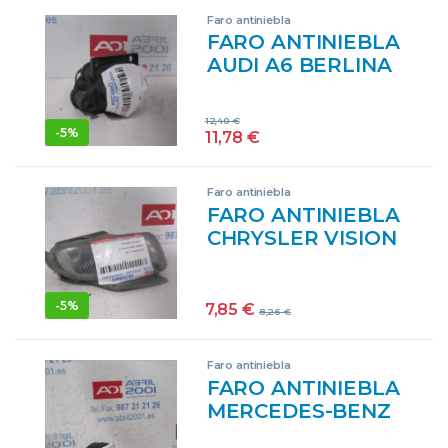
LÁMPARAS LUCES
Faro antiniebla
LUZ PILOTOS
FARO ANTINIEBLA
AUDI A6 BERLINA
(4B2)(1997->) 2.4
QUATTRO [2,4
12,40
€
LTR. – 121 KW V6
-
5%
11,78
€
30V] AGA NEGRO
Faro antiniebla
FARO ANTINIEBLA
CHRYSLER VISION
LH (1993->) 3.5 [3,5
LTR. – 155 KW CAT]
F00 VERDE
-
5%
7,85
€
8,26
€
Faro antiniebla
FARO ANTINIEBLA
MERCEDES-BENZ
CLASE C (BM 202)