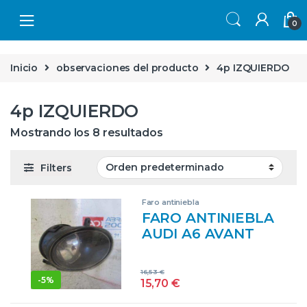
Skip to navigation
Skip to content
0
Inicio
observaciones del producto
4p IZQUIERDO
4p IZQUIERDO
Mostrando los 8 resultados
Filters
Faro antiniebla
FARO ANTINIEBLA
AUDI A6 AVANT
(4F5)(2005->) 2.0
TDI [2,0 LTR. – 103
16,53
€
KW TDI] BLB
-
5%
15,70
€
AZUL BOMBILLAS