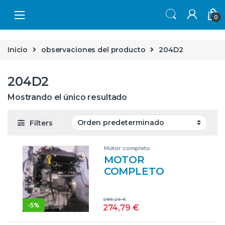
Skip to navigation
Skip to content
0
Inicio
observaciones del producto
204D2
204D2
Mostrando el único resultado
Filters
Motor completo
MOTOR
COMPLETO
ROVER ROVER 75
(RJ)(1999->) 2.0
289,26
€
CDTI 204D2 GRIS
-
5%
274,79
€
BLOQUE CORE