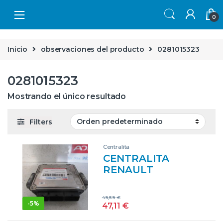
Skip to navigation
Skip to content
0
Inicio
observaciones del producto
0281015323
0281015323
Mostrando el único resultado
Filters
Centralita
CENTRALITA
RENAULT
LAGUNA III
GRANDTOUR
49,59
€
(2007->) 2.0 DCI
-
5%
47,11
€
(KT01, KT0E, KT0K,