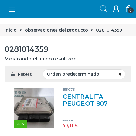
Skip to navigation
Skip to content
0
Inicio
observaciones del producto
0281014359
0281014359
Mostrando el único resultado
Filters
155076
CENTRALITA
PEUGEOT 807
(2002->) 2.2 ST
PACK [2,2 LTR. –
49,59
€
125 KW HDI FAP]
-
5%
47,11
€
D-4HT – #PROV#