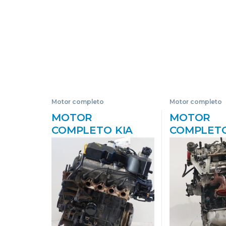
Motor completo
Motor completo
MOTOR
MOTOR
COMPLETO KIA
COMPLETO
PICANTO (SA)
OPIRUS (G
(2004->) 1.0 G4HE
>) 3.5 EX [3
G4HE MARRON
149 KW V6
BLOQUE CORE
G6CU – #
USADO
G6CUPRO
GRIS PLAT
BLOQUE 