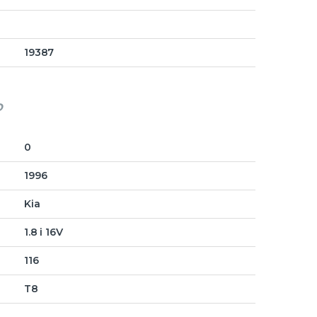
19387
o
0
1996
Kia
1.8 i 16V
116
T8