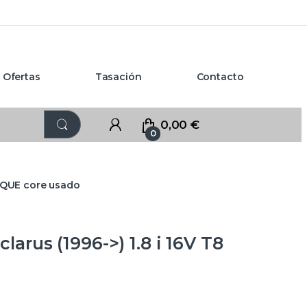
Ofertas
Tasación
Contacto
0,00
€
0
OQUE core usado
rus (1996->) 1.8 i 16V T8