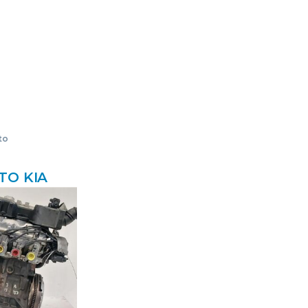
to
TO KIA
 (SA)
 1.1 G-G4HC
V#
ROV G4HG
BLOQUE
SADO