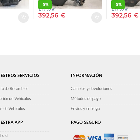
-
5%
-
5%
413,22
€
413,22
€
392,56
€
392,56
€
ESTROS SERVICIOS
INFORMACIÓN
ta de Recambios
Cambios y devoluciones
ación de Vehículos
Métodos de pago
as de Vehículos
Envíos y entrega
ESTRA APP
PAGO SEGURO
roid