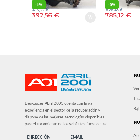
USADO
-
5%
-
5%
413,22
€
826,45
€
392,56
€
785,12
€
NU
Ven
Tas
Desguaces Abril 2001 cuenta con larga
Baj
experiencia en el sector de la recuperación y
dispone de las mejores tecnologías disponibles
NU
para el tratamiento de los vehículos fuera de uso.
And
DIRECCIÓN
EMAIL