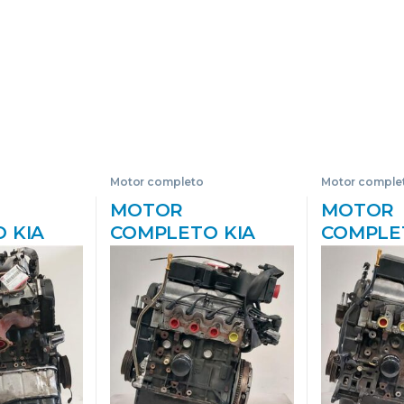
Motor completo
Motor comple
MOTOR
MOTOR
 KIA
COMPLETO KIA
COMPLE
H)(2003-
PICANTO (SA)
PICANTO
,5 LTR. –
(2004->) 1.1 G4HG
(2004->)
 CAT]
G4HG NEGRO
– #PRO
PROV#
BLOQUE CORE
GG4HCP
V G6CU
USADO
VERDE 
A
CORE U
CORE