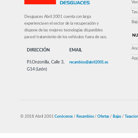
Ven
Tas
Desguaces Abril 2001 cuenta con larga
Baj
experiencia en el sector de la recuperación y
dispone de las mejores tecnologías disponibles
NU
para el tratamiento de los vehículos fuera de uso.
And
DIRECCIÓN
EMAIL
App
P.I.Onzonilla, Calle 3,
recambios@abril2001.es
G14 (León)
© 2018 Abril 2001
Conócenos
/
Recambios
/
Ofertas
/
Bajas
/
Tasacio