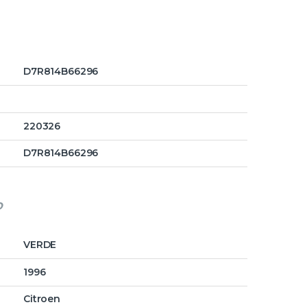
D7R814B66296
220326
D7R814B66296
o
VERDE
1996
Citroen