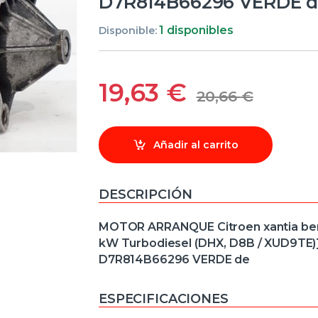
D7R814B66296 VERDE 
1 disponibles
Disponible:
19,63
€
20,66
€
Añadir al carrito
DESCRIPCIÓN
MOTOR ARRANQUE Citroen xantia berlina
kW Turbodiesel (DHX, D8B / XUD9TE
D7R814B66296 VERDE de
ESPECIFICACIONES