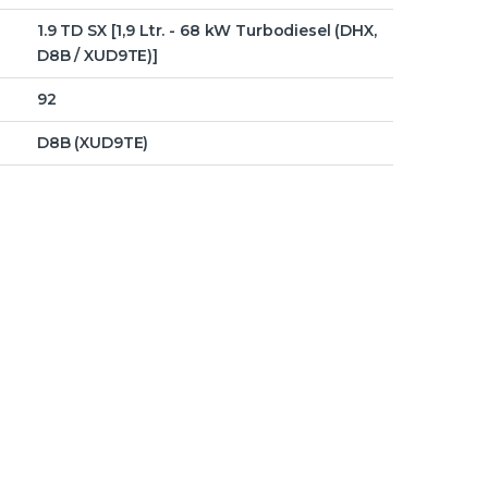
1.9 TD SX [1,9 Ltr. - 68 kW Turbodiesel (DHX,
D8B / XUD9TE)]
92
D8B (XUD9TE)