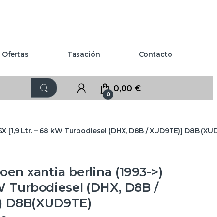
Ofertas
Tasación
Contacto
0,00
€
0
SX [1,9 Ltr. – 68 kW Turbodiesel (DHX, D8B / XUD9TE)] D8B
 xantia berlina (1993->)
 kW Turbodiesel (DHX, D8B /
) D8B(XUD9TE)