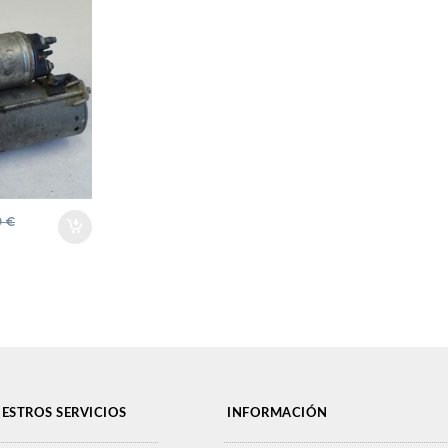
XSARA
999->)
X
4)
TED4)
GRIS DE
9
€
ESTROS SERVICIOS
INFORMACIÓN