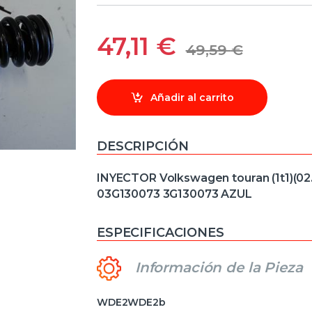
47,11
€
49,59
€
Añadir al carrito
DESCRIPCIÓN
INYECTOR Volkswagen touran (1t1)(02
03G130073 3G130073 AZUL
ESPECIFICACIONES
Información de la Pieza
WDE2WDE2b