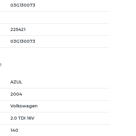
03G130073
225421
03G130073
o
AZUL
2004
Volkswagen
2.0 TDI 16V
140