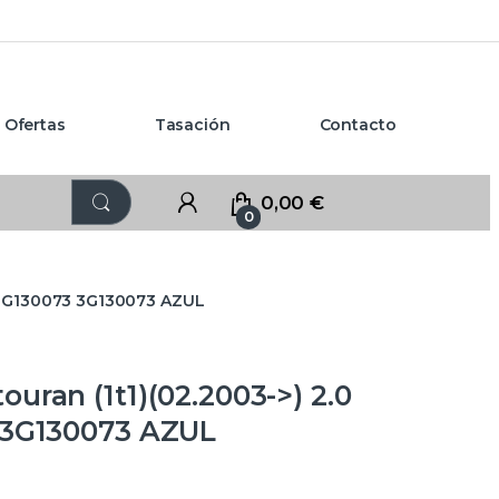
Ofertas
Tasación
Contacto
0,00
€
0
 03G130073 3G130073 AZUL
ran (1t1)(02.2003->) 2.0
 3G130073 AZUL