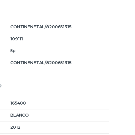
CONTINENETAL/8200651315
109111
5p
CONTINENETAL/8200651315
o
165400
BLANCO
2012