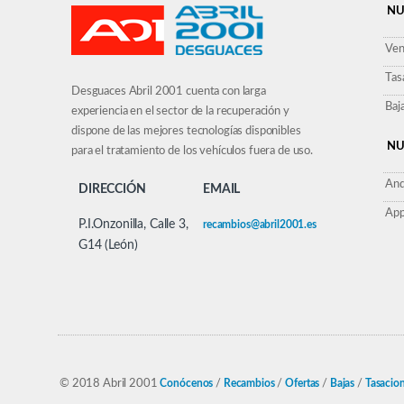
NU
Ven
Tas
Desguaces Abril 2001 cuenta con larga
Baj
experiencia en el sector de la recuperación y
dispone de las mejores tecnologías disponibles
NU
para el tratamiento de los vehículos fuera de uso.
And
DIRECCIÓN
EMAIL
App
P.I.Onzonilla, Calle 3,
recambios@abril2001.es
G14 (León)
© 2018 Abril 2001
Conócenos
/
Recambios
/
Ofertas
/
Bajas
/
Tasacio