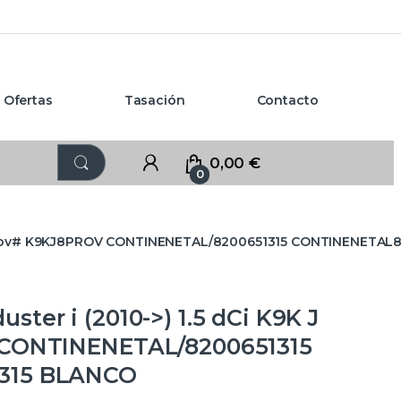
Ofertas
Tasación
Contacto
0,00
€
0
– #Prov# K9KJ8PROV CONTINENETAL/8200651315 CONTINENETA
er i (2010->) 1.5 dCi K9K J
 CONTINENETAL/8200651315
315 BLANCO