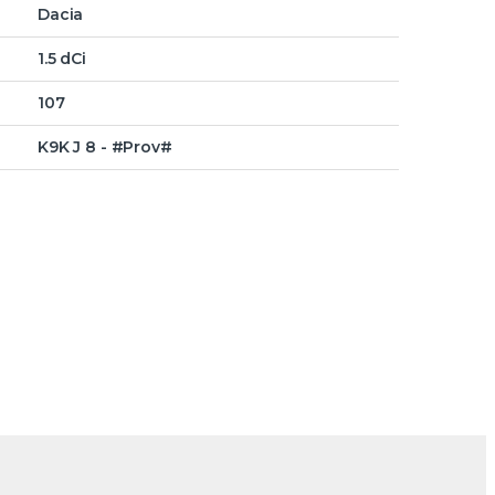
Dacia
1.5 dCi
107
K9K J 8 - #Prov#