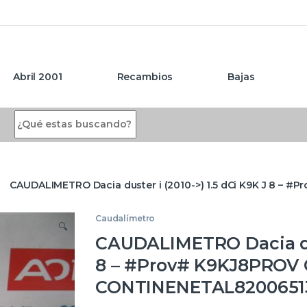
Abril 2001
Recambios
Bajas
Search for:
CAUDALIMETRO Dacia duster i (2010->) 1.5 dCi K9K J 8 
Caudalímetro
🔍
CAUDALIMETRO Dacia dust
8 – #Prov# K9KJ8PROV
CONTINENETAL8200651