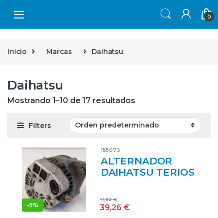
Skip to navigation
Skip to content
0
Inicio
Marcas
Daihatsu
Daihatsu
Mostrando 1–10 de 17 resultados
Filters
155073
ALTERNADOR
DAIHATSU TERIOS
(J2…)(2006->2013)
1.3 DVVT 4×4 K3-
41,32
€
VE K3VE 27060-
-
5%
39,26
€
97401 2706097401