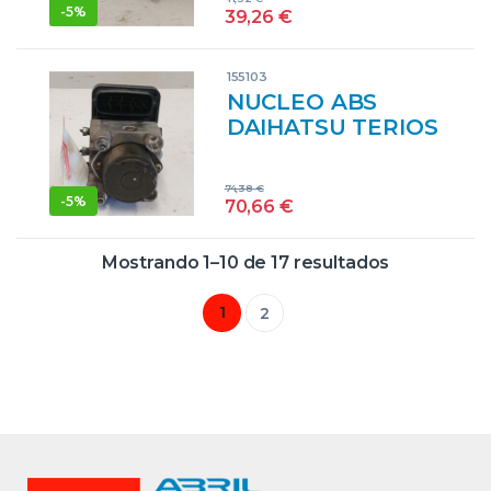
(2006->2013) 1.3
-
5%
39,26
€
DVVT 4×4 K3-VE
K3VE 85120-87402
155103
8512087402 AZUL
NUCLEO ABS
DELANTERAS
DAIHATSU TERIOS
DELANTEROS
(J2…)(2006->2013)
1.3 DVVT 4×4 K3-
74,38
€
VE K3VE 44510-
-
5%
70,66
€
87404 4451087404
AZUL
Mostrando 1–10 de 17 resultados
MODULADOR
1
2