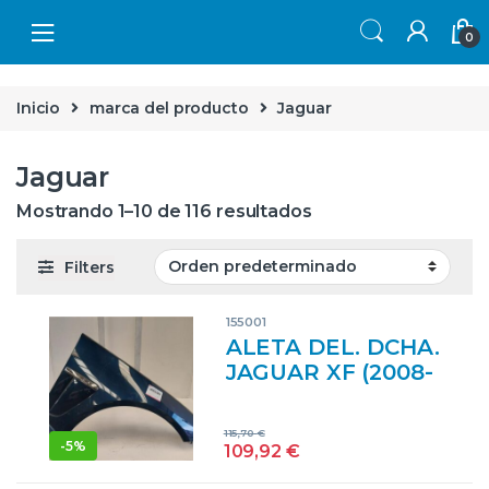
Skip to navigation
Skip to content
0
Inicio
marca del producto
Jaguar
Jaguar
Mostrando 1–10 de 116 resultados
Filters
155001
ALETA DEL. DCHA.
JAGUAR XF (2008-
>) 3.0 V6 DIESEL
LUXURY [3,0 LTR.
115,70
€
– 177 KW V6
-
5%
109,92
€
DIESEL CAT]