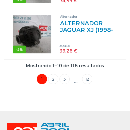
74,59
€
GENERADOR
JAGUAR/101211763
3
Alternador
JAGUAR1012117633
ALTERNADOR
VERDE
JAGUAR XJ (1998-
GENERADOR
>) 8 4.0 BC VERDE
GENERADOR
41,32
€
-
5%
39,26
€
Mostrando 1–10 de 116 resultados
1
2
3
12
…