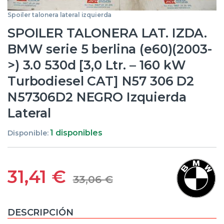
Spoiler talonera lateral izquierda
SPOILER TALONERA LAT. IZDA.
BMW serie 5 berlina (e60)(2003-
>) 3.0 530d [3,0 Ltr. – 160 kW
Turbodiesel CAT] N57 306 D2
N57306D2 NEGRO Izquierda
Lateral
1 disponibles
Disponible:
31,41
€
33,06
€
DESCRIPCIÓN