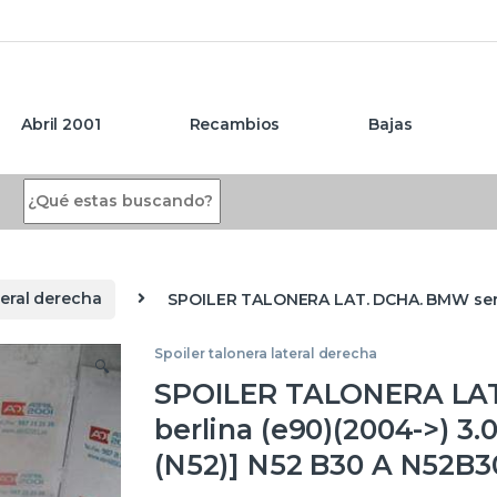
Abril 2001
Recambios
Bajas
Search for:
teral derecha
SPOILER TALONERA LAT. DCHA. BMW serie 
Spoiler talonera lateral derecha
🔍
SPOILER TALONERA LAT
berlina (e90)(2004->) 3.0
(N52)] N52 B30 A N52B