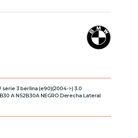
rie 3 berlina (e90)(2004->) 3.0
N52 B30 A N52B30A NEGRO Derecha Lateral