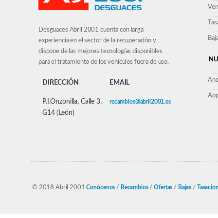
Ven
Tas
Desguaces Abril 2001 cuenta con larga
Baj
experiencia en el sector de la recuperación y
dispone de las mejores tecnologías disponibles
NU
para el tratamiento de los vehículos fuera de uso.
And
DIRECCIÓN
EMAIL
App
P.I.Onzonilla, Calle 3,
recambios@abril2001.es
G14 (León)
© 2018 Abril 2001
Conócenos
/
Recambios
/
Ofertas
/
Bajas
/
Tasacio