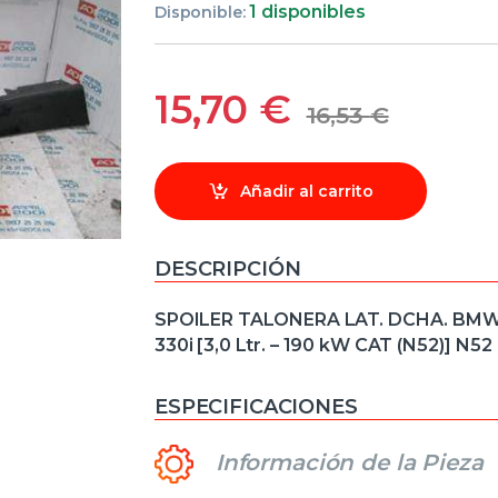
1 disponibles
Disponible:
15,70
€
16,53
€
Añadir al carrito
DESCRIPCIÓN
SPOILER TALONERA LAT. DCHA. BMW se
330i [3,0 Ltr. – 190 kW CAT (N52)] 
ESPECIFICACIONES
Información de la Pieza