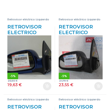
Retrovisor eléctrico izquierdo
Retrovisor eléctrico izquierdo
RETROVISOR
RETROVISOR
ELECTRICO
ELECTRICO
IZDO. DAEWOO
IZDO. DAEWOO
NUBIRA
LACETTI (2004->)
BERLINA (2003-
1.6 CDX [1,6 LTR.
>) 1.6 F16D3
– 80 KW CAT]
AZUL ESPEJO
F16D3 NEGRO
IZQUIERDO
ESPEJO
IZQUIERDO
-
5%
-
5%
20,66
€
24,79
€
19,63
€
23,55
€
Retrovisor eléctrico izquierdo
Retrovisor eléctrico izquierdo
RETROVISOR
RETROVISOR