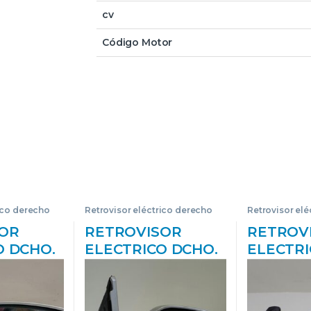
cv
Código Motor
ico derecho
Retrovisor eléctrico derecho
Retrovisor el
OR
RETROVISOR
RETROV
O DCHO.
ELECTRICO DCHO.
ELECTRI
SANTA
HYUNDAI SANTA
HYUNDA
1->) 2.0
FE (SM)(2001->) 2.0
(J2)(1996
D 4EA-V
CRDI 4×4 D 4EA-V
G4GR A