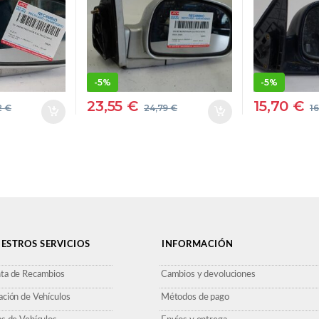
– #PROV#
DERECH
OV
D4EAVPROV
47 GRIS
87620-26401
ESPEJO
8762026401 GRIS
DERECHO ESPEJO
-
5%
-
5%
23,55
€
15,70
€
2
€
24,79
€
1
ESTROS SERVICIOS
INFORMACIÓN
ta de Recambios
Cambios y devoluciones
ación de Vehículos
Métodos de pago