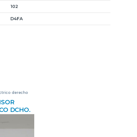
102
D4FA
éctrico derecho
ISOR
CO DCHO.
I COUPE
->) 1.6 16V
ZUL