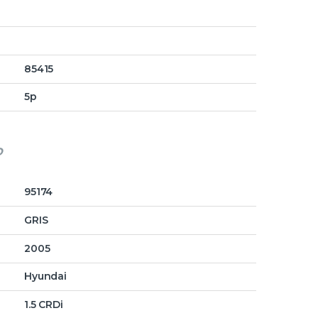
85415
5p
o
95174
GRIS
2005
Hyundai
1.5 CRDi