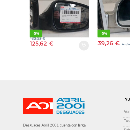
G4LC – #PROV#
– #PROV#
G4LCPROV 87620
D4EAVPR
A6040 87620A6040
012147 121
BLANCO DERECHO
DERECHO 
ESPEJO
-
5%
-
5%
132,23
€
39,26
€
125,62
€
41,3
NU
Ven
Tas
Desguaces Abril 2001 cuenta con larga