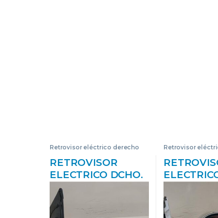
Retrovisor eléctrico derecho
Retrovisor eléctr
RETROVISOR
RETROVIS
ELECTRICO DCHO.
ELECTRIC
HYUNDAI I30 (GD)
HYUNDAI 
(2012->) 1.4 CITY [1,4
FE (SM)(200
LTR. – 73 KW CAT]
CRDI 4×4 