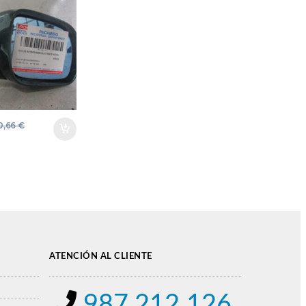
 – 81 KW
N VERDE
O ESPEJO
0,66
€
ATENCIÓN AL CLIENTE
987 212 126