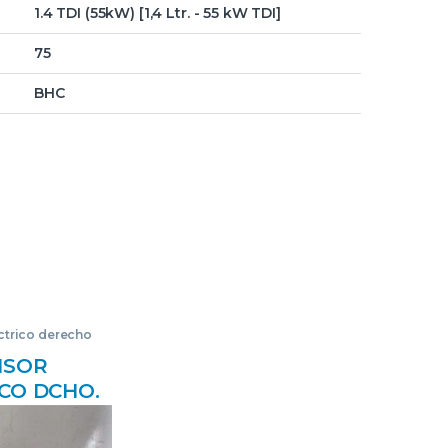
1.4 TDI (55kW) [1,4 Ltr. - 55 kW TDI]
75
BHC
éctrico derecho
ISOR
CO DCHO.
 BERLINA
->) 1.9 TDI