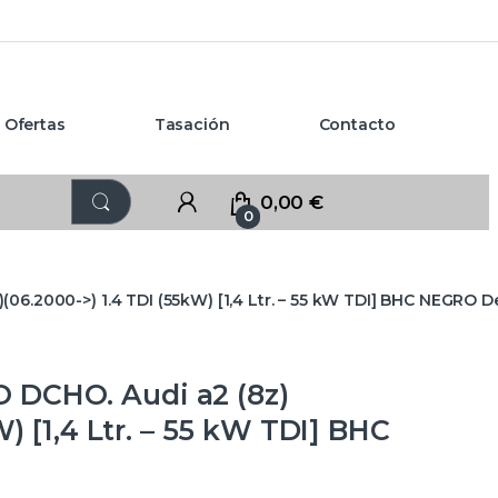
Ofertas
Tasación
Contacto
0,00
€
0
6.2000->) 1.4 TDI (55kW) [1,4 Ltr. – 55 kW TDI] BHC NEGRO 
DCHO. Audi a2 (8z)
W) [1,4 Ltr. – 55 kW TDI] BHC