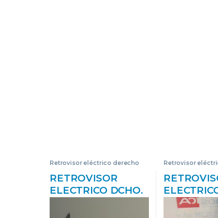
Retrovisor eléctrico derecho
Retrovisor eléctr
RETROVISOR
RETROVIS
ELECTRICO DCHO.
ELECTRIC
AUDI A4 BERLINA
AUDI A3 (8
(8E)(2004->) 2.0 TDI
(09.1996->)