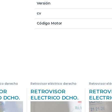
Versión
cv
Código Motor
ico derecho
Retrovisor eléctrico derecho
Retrovisor el
OR
RETROVISOR
RETROV
O DCHO.
ELECTRICO DCHO.
ELECTRI
L)
AUDI A3 (8L)
AUDI A4
 1.9 TDI
(09.1996->) 1.8 T
(B5)(1994