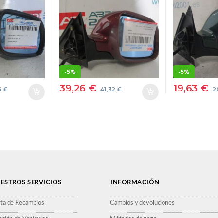
[1,9 LTR.
AMBIENTE [1,8 LTR.
[1,9 LTR.
I] AHF
– 110 KW 20V
TDI] AF
RECHO
TURBO] AGU
DERECH
GRANATE
DERECHO ESPEJO
-
5%
-
5%
39,26
€
19,63
€
6
€
41,32
€
2
ESTROS SERVICIOS
INFORMACIÓN
ta de Recambios
Cambios y devoluciones