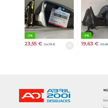
16V (103KW) [2,0
AMBIENTE 
LTR. – 103 KW TDI]
– 81 KW TD
BLB 50010 GRIS
AZUL DE
DERECHO ESPEJO
ESPEJO
-
5%
-
5%
23,55
€
19,63
€
24,79
€
20,6
NU
Ven