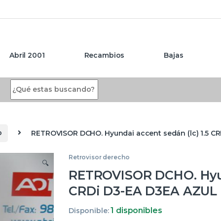
Abril 2001
Recambios
Bajas
Search for:
o
RETROVISOR DCHO. Hyundai accent sedán (lc) 1.5 C
Retrovisor derecho
🔍
RETROVISOR DCHO. Hyund
CRDi D3-EA D3EA AZUL 
1 disponibles
Disponible: