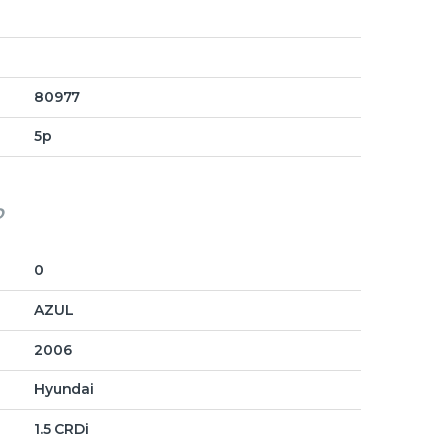
80977
5p
o
0
AZUL
2006
Hyundai
1.5 CRDi