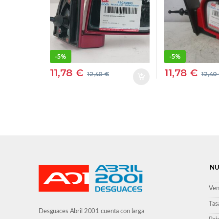
DERECHO ESPEJO
DERECHO 
-
5%
-
5%
11,78
€
11,78
€
12,40
€
12,40
NU
Ven
Tas
Desguaces Abril 2001 cuenta con larga