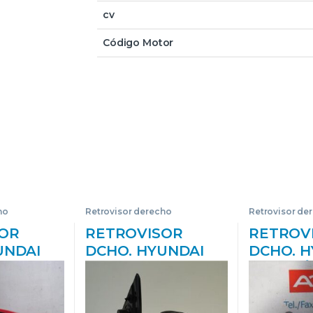
cv
Código Motor
ho
Retrovisor derecho
Retrovisor de
OR
RETROVISOR
RETROV
UNDAI
DCHO. HYUNDAI
DCHO. H
2002->)
I20 (PB)(2009->) 1.2
1 FURGÓ
3-EA
G4LA E4022889
D4BH B
O
ROJO DERECHO
DERECH