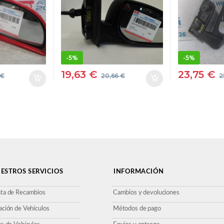
ESPEJO
ESPEJO
-
5%
-
5%
19,63
€
23,75
€
€
20,66
€
2
ESTROS SERVICIOS
INFORMACIÓN
ta de Recambios
Cambios y devoluciones
ación de Vehículos
Métodos de pago