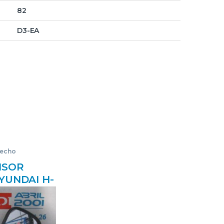
82
D3-EA
recho
ISOR
YUNDAI H-
N 2.5 TD
LANCA
O ESPEJO