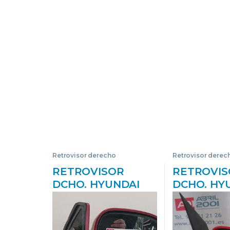
Retrovisor derecho
Retrovisor derec
RETROVISOR
RETROVIS
DCHO. HYUNDAI
DCHO. HY
ATOS (MX)(1998->)
GETZ (TB)(
1.1 G4HD 010139
1.5 CRDI D
10139 ROJO
D3EA ROJ