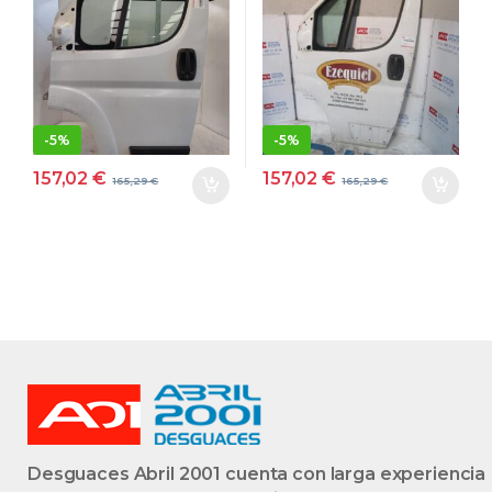
BLANCO
HDI 120 4HU
DELANTERA
BLANCO
IZQUIERDA
DELANTERA
IZQUIERDA
-
5%
-
5%
157,02
€
157,02
€
165,29
€
165,29
€
Desguaces Abril 2001 cuenta con larga experiencia