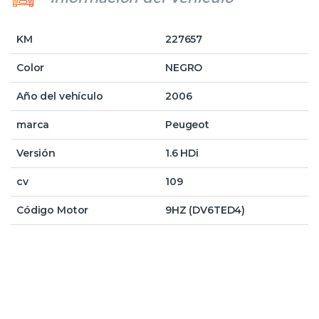
KM
227657
Color
NEGRO
Año del vehículo
2006
marca
Peugeot
Versión
1.6 HDi
cv
109
Código Motor
9HZ (DV6TED4)