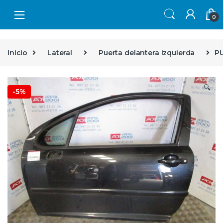
Skip to navigation
Skip to content
0
Inicio
Lateral
Puerta delantera izquierda
PU
🔍
-
5%