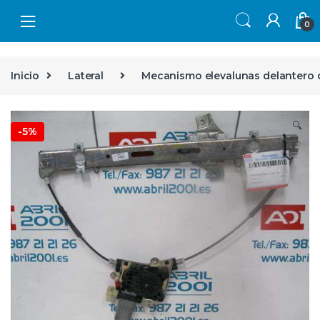
Skip to navigation
Skip to content
0
Inicio
Lateral
Mecanismo elevalunas delantero
🔍
-
5%