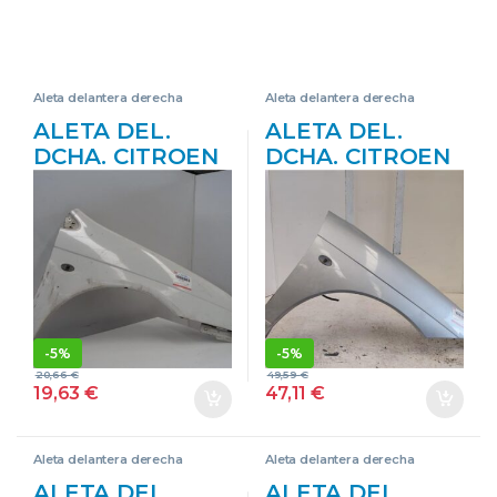
Aleta delantera derecha
Aleta delantera derecha
ALETA DEL.
ALETA DEL.
DCHA. CITROEN
DCHA. CITROEN
C5 BERLINA
C6 (2005->) 2.7
(2004->) 1.6 HDI
HDI UHZ
(RC8HZB) 9HY
(DT17BTED4)
(DV6TED4)
UHZ(DT17BTED4
9HY(DV6TED4)
) GRIS ALETAS
BLANCO ALETAS
DELANTERAS
DELANTERAS
DELANTEROS
-
5%
-
5%
DELANTEROS
DERECHAS
20,66
€
49,59
€
DERECHAS
DERECHOS
19,63
€
47,11
€
DERECHOS
20GG05
Aleta delantera derecha
Aleta delantera derecha
ALETA DEL.
ALETA DEL.