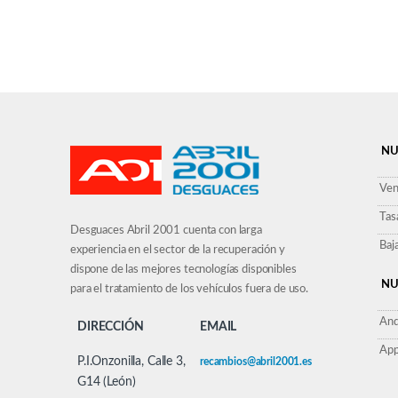
NU
Ven
Tas
Desguaces Abril 2001 cuenta con larga
Baj
experiencia en el sector de la recuperación y
dispone de las mejores tecnologías disponibles
NU
para el tratamiento de los vehículos fuera de uso.
And
DIRECCIÓN
EMAIL
App
P.I.Onzonilla, Calle 3,
recambios@abril2001.es
G14 (León)