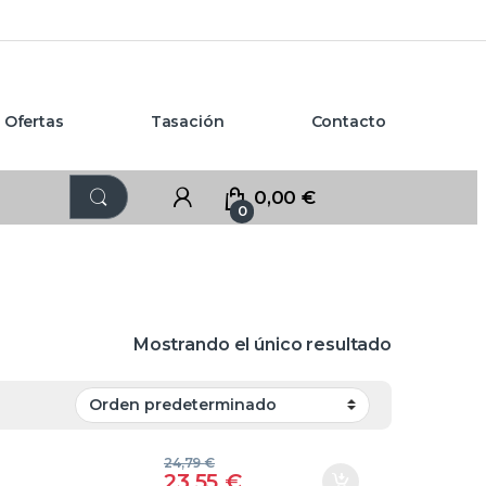
Ofertas
Tasación
Contacto
0,00
€
0
Mostrando el único resultado
24,79
€
23,55
€