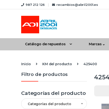
Skip to navigation
Skip to content
987 212 126
recambios@abril2001.es
Catálogo de repuestos
Marcas
Inicio
KM del producto
425400
Filtro de productos
425
Categorías del producto
Categorías del producto