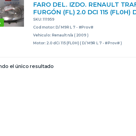
FARO DEL. IZDO. RENAULT TRAFI
FURGÓN (FL) 2.0 DCI 115 (FL0H) D
#PROV# DM9RL7PROV BLANCO
SKU: 111959
%
Cod motor: D/ M9R L 7 - #Prov#
Vehiculo: Renault n/a ( 2009 )
Motor: 2.0 dCi 115 (FL0H) ( D/ M9R L 7 - #Prov# )
do el único resultado