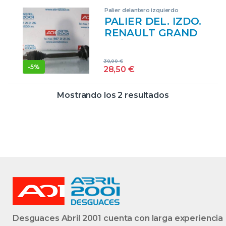
#PROV#
Palier delantero izquierdo
DF9QD8PROV
PALIER DEL. IZDO.
GRIS
RENAULT GRAND
SCÉNIC II (JM0/1_)
1.9 DCI (JM12,
30,00
€
JM0G) D/ F9Q D8 –
-
5%
28,50
€
#PROV#
DF9QD8PROV
Mostrando los 2 resultados
GRIS DELANTERA
IZQUIERDO
Desguaces Abril 2001 cuenta con larga experiencia