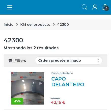
Skip to navigation
Skip to content
0
Inicio
KM del producto
42300
42300
Mostrando los 2 resultados
Filters
Capo delantero
CAPO
DELANTERO
RENAULT GRAND
SCÉNIC II (JM0/1_)
49,59
€
1.9 DCI (JM12,
-
15%
42,15
€
JM0G) D/ F9Q D8 –