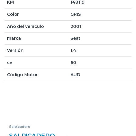
KM
148119
Color
GRIS
Año del vehículo
2001
marca
Seat
Versión
1.4
cv
60
Código Motor
AUD
Salpicadero
SALPICADERO