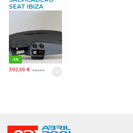
SEAT IBIZA
BERLINA (6J5)
(06.2008->) 1.6
TDI CAYB
BLANCO
CONTINENTAL
-
5%
392,56
€
413,22
€