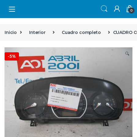
Skip to navigation
Skip to content
0
Inicio
Interior
Cuadro completo
CUADRO CO
🔍
-
5%