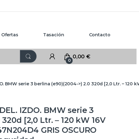
Ofertas
Tasación
Contacto
0,00
€
0
 BMW serie 3 berlina (e90)(2004->) 2.0 320d [2,0 Ltr. – 12
EL. IZDO. BMW serie 3
 320d [2,0 Ltr. – 120 kW 16V
M47N204D4 GRIS OSCURO