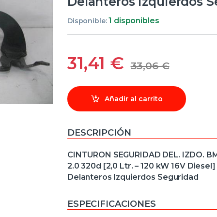
Delanteros Izquierdos 
1 disponibles
Disponible:
31,41
€
33,06
€
Añadir al carrito
DESCRIPCIÓN
CINTURON SEGURIDAD DEL. IZDO. BMW 
2.0 320d [2,0 Ltr. – 120 kW 16V Di
Delanteros Izquierdos Seguridad
ESPECIFICACIONES