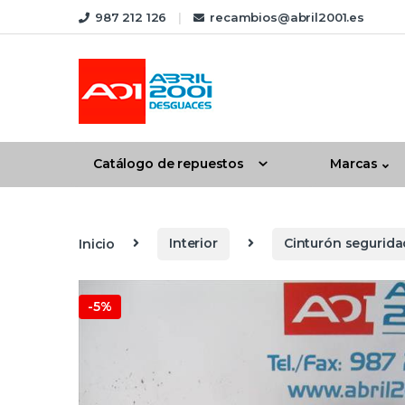
Skip to navigation
Skip to content
987 212 126
recambios@abril2001.es
Catálogo de repuestos
Marcas
Inicio
Interior
Cinturón segurida
-
5%