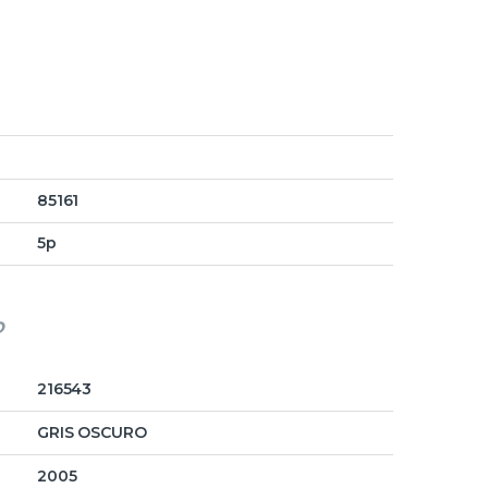
85161
5p
o
216543
GRIS OSCURO
2005