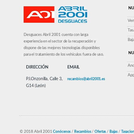
NU
Ven
Tas
Desguaces Abril 2001 cuenta con larga
Baj
experiencia en el sector de la recuperación y
dispone de las mejores tecnologías disponibles
NU
para el tratamiento de los vehículos fuera de uso.
And
DIRECCIÓN
EMAIL
App
P.I.Onzonilla, Calle 3,
recambios@abril2001.es
G14 (León)
© 2018 Abril 2001
Conócenos
/
Recambios
/
Ofertas
/
Bajas
/
Tasacio