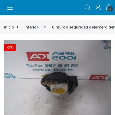
Skip to navigation
Skip to content
0
Inicio
Interior
Cinturón seguridad delantero de
🔍
-
5%