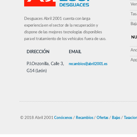
Ven
Tas
Desguaces Abril 2001 cuenta con larga
Baj
experiencia en el sector de la recuperación y
dispone de las mejores tecnologías disponibles
NU
para el tratamiento de los vehículos fuera de uso.
And
DIRECCIÓN
EMAIL
App
P.I.Onzonilla, Calle 3,
recambios@abril2001.es
G14 (León)
© 2018 Abril 2001
Conócenos
/
Recambios
/
Ofertas
/
Bajas
/
Tasacio