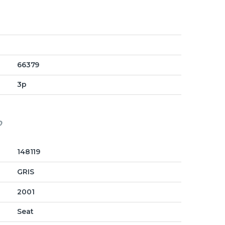
66379
3p
o
148119
GRIS
2001
Seat