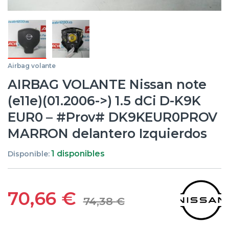
Airbag volante
AIRBAG VOLANTE Nissan note
(e11e)(01.2006->) 1.5 dCi D-K9K
EUR0 – #Prov# DK9KEUR0PROV
MARRON delantero Izquierdos
1 disponibles
Disponible:
70,66
€
74,38
€