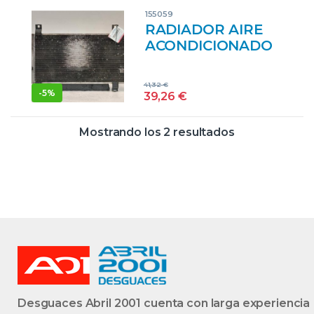
DK9KJ7PROV
155059
JR5113 AZUL
RADIADOR AIRE
TRANSMISION
ACONDICIONADO
MAZDA 6
FAMILIAR (GH)
41,32
€
(12.2007->) 2.0
-
5%
39,26
€
CRTD 140CV
ACTIVE SW [2,0
Mostrando los 2 resultados
LTR. – 103 KW
TURBODIESEL
CAT] RF7J
212040113 GRIS
ACONDICIONADO
CONDENSADOR
Desguaces Abril 2001 cuenta con larga experiencia