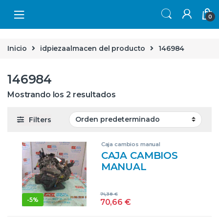
Skip to navigation
Skip to content
0
Inicio
idpiezaalmacen del producto
146984
146984
Mostrando los 2 resultados
Filters
Caja cambios manual
CAJA CAMBIOS
MANUAL
RENAULT MODUS
I (2004->) 1.5 DCI
74,38
€
(FP0D, JP0D) D/
-
5%
70,66
€
K9K J7 – #PROV#