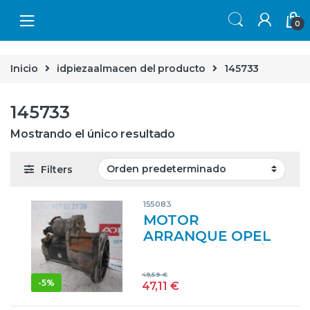
Skip to navigation
Skip to content
0
Inicio
idpiezaalmacen del producto
145733
145733
Mostrando el único resultado
Filters
155083
MOTOR
ARRANQUE OPEL
MOVANO FURGÓN
(F9) 3.0 DTI D-ZD3
49,59
€
A2 – #PROV#
-
5%
47,11
€
DZD3A2PROV