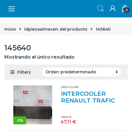
Skip to navigation
Skip to content
0
Inicio
idpiezaalmacen del producto
145640
145640
Mostrando el único resultado
Filters
Intercooler
INTERCOOLER
RENAULT TRAFIC
II FURGÓN (FL) 1.9
DCI 80 (FL0B) D-
49,59
€
F9Q U7 – #PROV#
-
5%
47,11
€
DF9QU7PROV