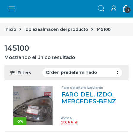
Skip to navigation
Skip to content
0
Inicio
idpiezaalmacen del producto
145100
145100
Mostrando el único resultado
Filters
Faro delantero izquierdo
FARO DEL. IZDO.
MERCEDES-BENZ
CLASE A (BM 168)
(05.1997->) 1.7 160
24,79
€
CDI (168.007) [1,7
-
5%
23,55
€
LTR. – 44 KW CDI