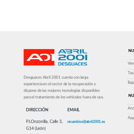
NU
Ven
Tas
Desguaces Abril 2001 cuenta con larga
Baj
experiencia en el sector de la recuperación y
dispone de las mejores tecnologías disponibles
NU
para el tratamiento de los vehículos fuera de uso.
And
DIRECCIÓN
EMAIL
App
P.I.Onzonilla, Calle 3,
recambios@abril2001.es
G14 (León)