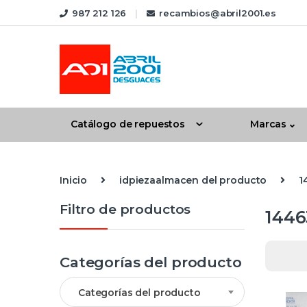
Skip to navigation
Skip to content
987 212 126
recambios@abril2001.es
Catálogo de repuestos
Marcas
Inicio
idpiezaalmacen del producto
1
Filtro de productos
1446
Categorías del producto
Categorías del producto