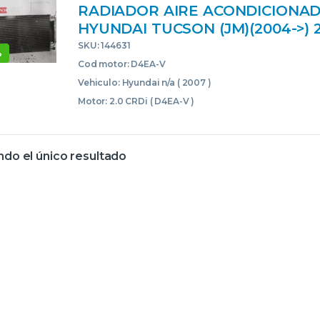
RADIADOR AIRE ACONDICIONA
HYUNDAI TUCSON (JM)(2004->) 2
D4EA-V D4EAV GRIS ACONDICI
SKU: 144631
%
CONDENSADOR
Cod motor: D4EA-V
Vehiculo: Hyundai n/a ( 2007 )
Motor: 2.0 CRDi ( D4EA-V )
do el único resultado