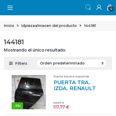
Skip to navigation
Skip to content
0
Inicio
idpiezaalmacen del producto
144181
144181
Mostrando el único resultado
Filters
Puerta trasera izquierda
PUERTA TRA.
IZDA. RENAULT
KOLEOS I (2008->)
2.0 DCI (HY0A) D/
123,97
€
M9RD8 – #PROV#
-
5%
117,77
€
DM9RD8PROV