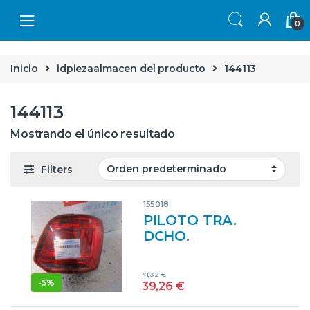
Skip to navigation
Skip to content
0
Inicio
idpiezaalmacen del producto
144113
144113
Mostrando el único resultado
Filters
155018
PILOTO TRA.
DCHO.
VOLKSWAGEN
POLO V (6R1)
41,32
€
(06.2009->) 1.4 TDI
-
5%
39,26
€
(90 CV) – #PROV#