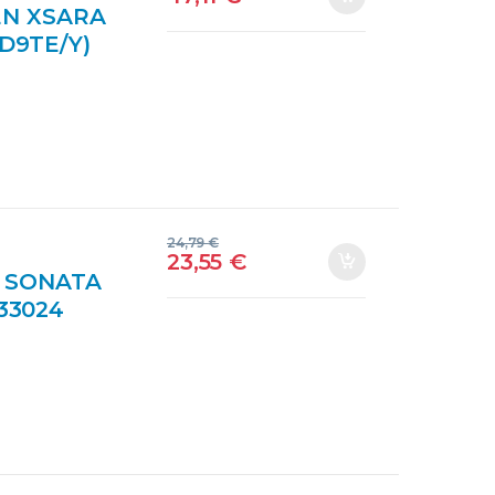
EN XSARA
UD9TE/Y)
ATA
24,79
€
23,55
€
 SONATA
533024