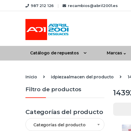
Skip to navigation
Skip to content
987 212 126
recambios@abril2001.es
Catálogo de repuestos
Marcas
Inicio
idpiezaalmacen del producto
1
Filtro de productos
1439
Categorías del producto
Categorías del producto