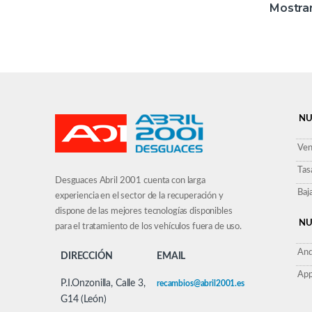
Mostran
NU
Ven
Tas
Desguaces Abril 2001 cuenta con larga
Baj
experiencia en el sector de la recuperación y
dispone de las mejores tecnologías disponibles
NU
para el tratamiento de los vehículos fuera de uso.
And
DIRECCIÓN
EMAIL
App
P.I.Onzonilla, Calle 3,
recambios@abril2001.es
G14 (León)