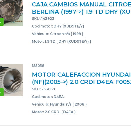
CAJA CAMBIOS MANUAL CITRO
BERLINA (1997->) 1.9 TD DHY (X
DHY(XUD9TEY) 20TB59 GRIS PL
SKU: 143923
%
TRANSMISION
Cod motor: DHY (XUD9TE/Y)
Vehiculo: Citroen n/a ( 1999 )
Motor: 1.9 TD ( DHY (XUD9TE/Y) )
155058
MOTOR CALEFACCION HYUNDAI
(NF)(2005->) 2.0 CRDI D4EA F00
NEGRO VENTILADOR
SKU: 253669
%
Cod motor: D4EA
Vehiculo: Hyundai n/a ( 2008 )
Motor: 2.0 CRDi ( D4EA )