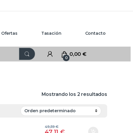
Ofertas
Tasación
Contacto
0,00
€
0
Mostrando los 2 resultados
49,59
€
47,11
€