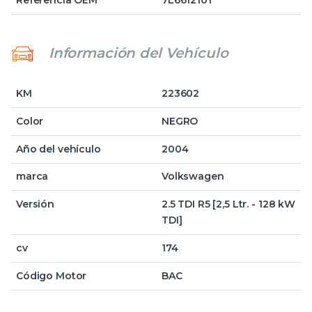
Referencia OEM
7L6612101
Información del Vehículo
KM
223602
Color
NEGRO
Año del vehículo
2004
marca
Volkswagen
Versión
2.5 TDI R5 [2,5 Ltr. - 128 kW
TDI]
cv
174
Código Motor
BAC