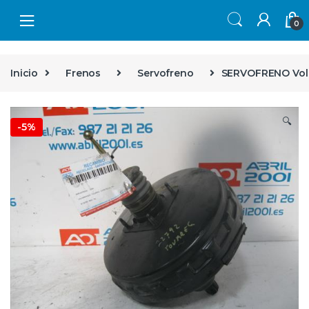
Skip to navigation
Skip to content
0
Inicio
Frenos
Servofreno
SERVOFRENO Volks
🔍
-
5%